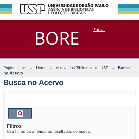
Busca no Acervo
Repositório
BORE
Entrar
DSpace/Manakin + Corisco
→
→
→
Busca
Página Inicial
Livros
Acervo das Bibliotecas da USP
no Acervo
Busca no Acervo
Filtros
Use filtros para refinar os resultados de busca.