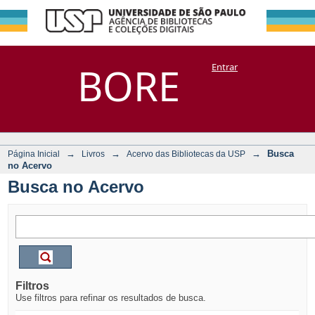
Busca no Acervo
Repositório
BORE
Entrar
DSpace/Manakin + Corisco
→
→
→
Busca
Página Inicial
Livros
Acervo das Bibliotecas da USP
no Acervo
Busca no Acervo
Filtros
Use filtros para refinar os resultados de busca.