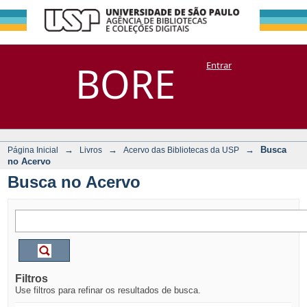
Busca no Acervo
Repositório
BORE
Entrar
DSpace/Manakin + Corisco
→
→
→
Busca
Página Inicial
Livros
Acervo das Bibliotecas da USP
no Acervo
Busca no Acervo
Filtros
Use filtros para refinar os resultados de busca.