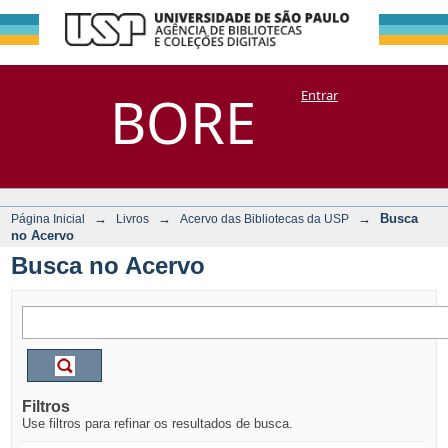
Busca no Acervo
Repositório
BORE
Entrar
DSpace/Manakin + Corisco
→
→
→
Busca
Página Inicial
Livros
Acervo das Bibliotecas da USP
no Acervo
Busca no Acervo
Filtros
Use filtros para refinar os resultados de busca.