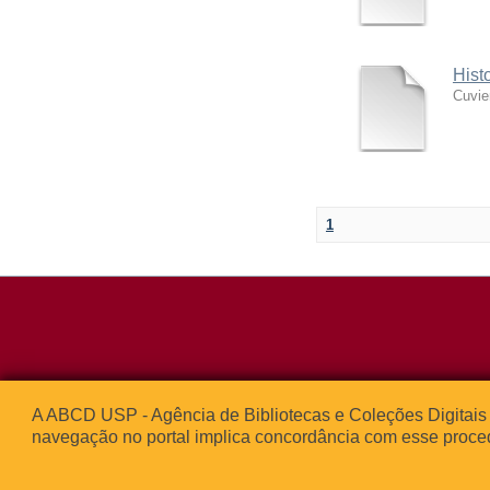
Hist
Cuvie
1
Rua da Praça d
A ABCD USP - Agência de Bibliotecas e Coleções Digitais 
05508-050 – Ci
navegação no portal implica concordância com esse proce
São Paulo, SP 