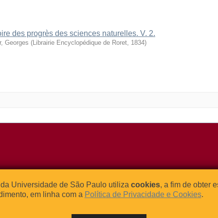
oire des progrès des sciences naturelles. V. 2.
r, Georges
(
Librairie Encyclopédique de Roret
,
1834
)
o Relógio, 109 – Bloco L
Tel: (0xx11) 3091-4195 / (0xx11) 
da Universidade de São Paulo utiliza
cookies
, a fim de obter 
dade Universitária
Fax: (0xx11) 3091-1567
dimento, em linha com a
Política de Privacidade e Cookies
.
– Brasil
E-mail:
atendimento@abcd.usp.br