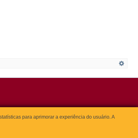
3091-1541
estatísticas para aprimorar a experiência do usuário. A



