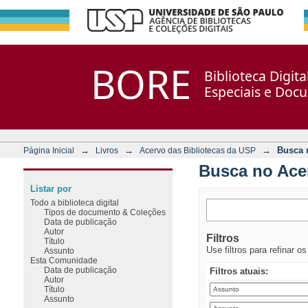
Busca no Acervo
Repositório DSpace/Manakin + Corisco
BORE
Biblioteca Digit
Especiais e Doc
→
→
→
Busca 
Página Inicial
Livros
Acervo das Bibliotecas da USP
Busca no Ace
Listar por
Todo a biblioteca digital
Tipos de documento & Coleções
Data de publicação
Autor
Filtros
Título
Use filtros para refinar o
Assunto
Esta Comunidade
Data de publicação
Filtros atuais:
Autor
Título
Assunto