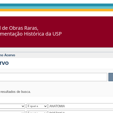
al de Obras Raras,
umentação Histórica da USP
no Acervo
rvo
s resultados de busca.