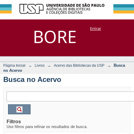
Busca no Acervo
Repositório
BORE
Entrar
DSpace/Manakin + Corisco
→
→
→
Busca
Página Inicial
Livros
Acervo das Bibliotecas da USP
no Acervo
Busca no Acervo
Filtros
Use filtros para refinar os resultados de busca.