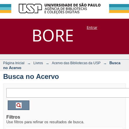
Busca no Acervo
Repositório
BORE
Entrar
DSpace/Manakin + Corisco
→
→
→
Busca
Página Inicial
Livros
Acervo das Bibliotecas da USP
no Acervo
Busca no Acervo
Filtros
Use filtros para refinar os resultados de busca.