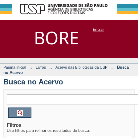
Busca no Acervo
Repositório
BORE
Entrar
DSpace/Manakin + Corisco
→
→
→
Busca
Página Inicial
Livros
Acervo das Bibliotecas da USP
no Acervo
Busca no Acervo
Filtros
Use filtros para refinar os resultados de busca.