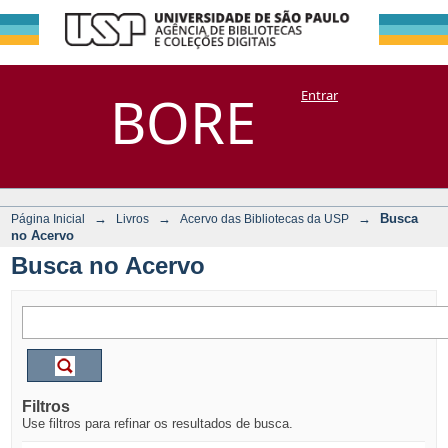
Busca no Acervo
Repositório
BORE
Entrar
DSpace/Manakin + Corisco
→
→
→
Busca
Página Inicial
Livros
Acervo das Bibliotecas da USP
no Acervo
Busca no Acervo
Filtros
Use filtros para refinar os resultados de busca.