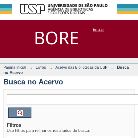
Busca no Acervo
Repositório
BORE
Entrar
DSpace/Manakin + Corisco
→
→
→
Busca
Página Inicial
Livros
Acervo das Bibliotecas da USP
no Acervo
Busca no Acervo
Filtros
Use filtros para refinar os resultados de busca.