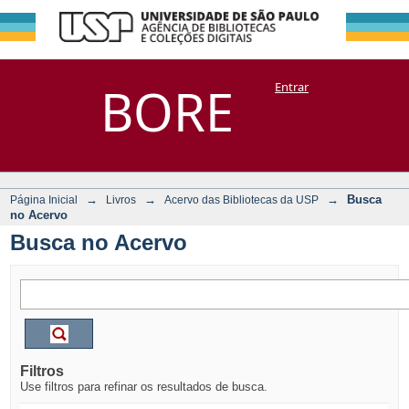
Busca no Acervo
Repositório
BORE
Entrar
DSpace/Manakin + Corisco
→
→
→
Busca
Página Inicial
Livros
Acervo das Bibliotecas da USP
no Acervo
Busca no Acervo
Filtros
Use filtros para refinar os resultados de busca.