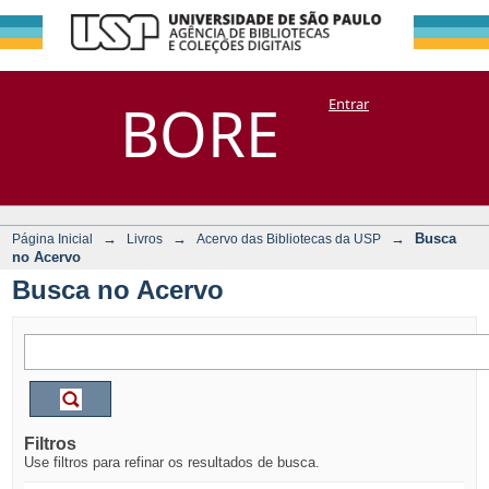
Busca no Acervo
Repositório
BORE
Entrar
DSpace/Manakin + Corisco
→
→
→
Busca
Página Inicial
Livros
Acervo das Bibliotecas da USP
no Acervo
Busca no Acervo
Filtros
Use filtros para refinar os resultados de busca.