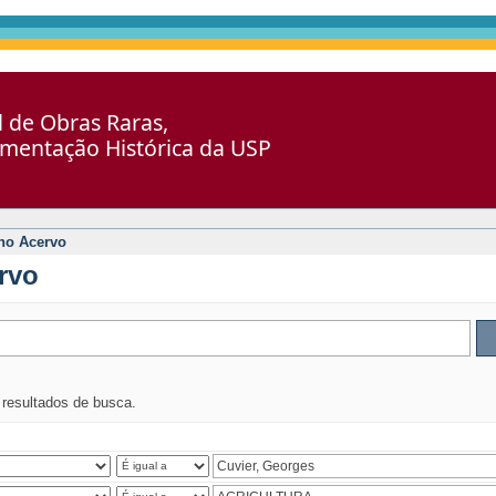
al de Obras Raras,
umentação Histórica da USP
no Acervo
rvo
s resultados de busca.