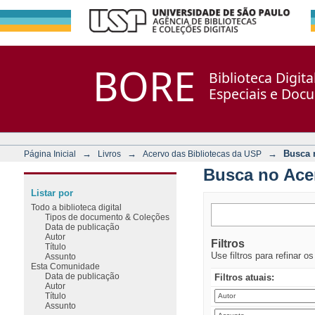
Busca no Acervo
Repositório DSpace/Manakin + Corisco
BORE
Biblioteca Digit
Especiais e Doc
→
→
→
Busca 
Página Inicial
Livros
Acervo das Bibliotecas da USP
Busca no Ace
Listar por
Todo a biblioteca digital
Tipos de documento & Coleções
Data de publicação
Autor
Filtros
Título
Use filtros para refinar o
Assunto
Esta Comunidade
Data de publicação
Filtros atuais:
Autor
Título
Assunto