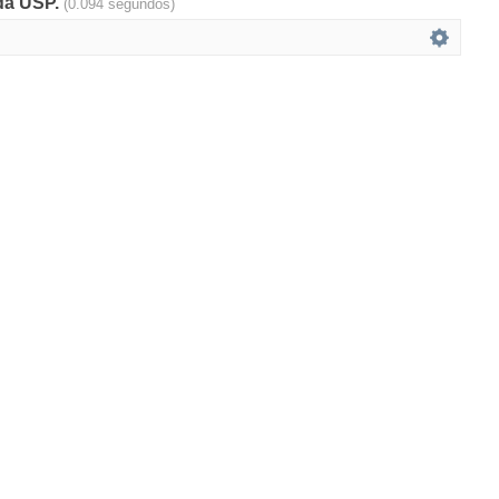
 da USP.
(0.094 segundos)