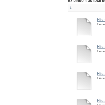
Exibindo 4 do total 
1
Hist
Cuvie
Hist
Cuvie
Hist
Cuvie
Hist