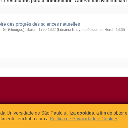
de 1 resultados para a comunidade: Acervo das Bibliotecas
oire des progrès des sciences naturelles
r, G. (Georges), Baron, 1769-1832
(
Librairie Encyclopédique de Roret
,
1836
)
o Relógio, 109 – Bloco L
Tel: (0xx11) 3091-4195 / (0xx11) 
da Universidade de São Paulo utiliza
cookies
, a fim de obter 
dade Universitária
Fax: (0xx11) 3091-1567
dimento, em linha com a
Política de Privacidade e Cookies
.
– Brasil
E-mail:
atendimento@abcd.usp.br