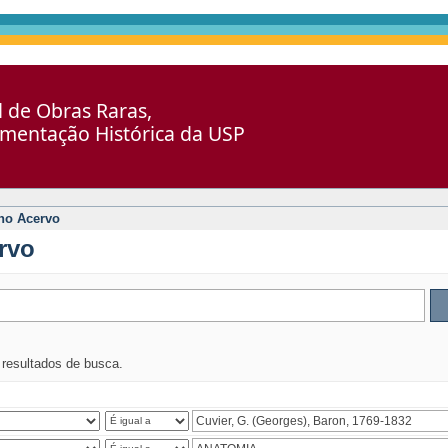
al de Obras Raras,
umentação Histórica da USP
no Acervo
rvo
s resultados de busca.