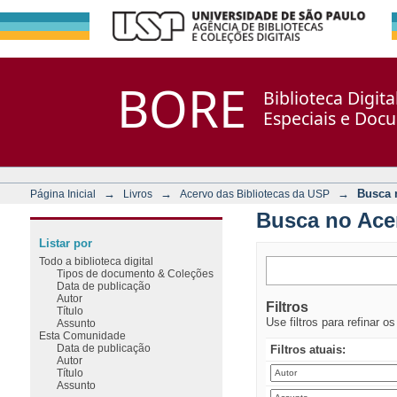
Busca no Acervo
Repositório DSpace/Manakin + Corisco
BORE
Biblioteca Digit
Especiais e Doc
→
→
→
Busca 
Página Inicial
Livros
Acervo das Bibliotecas da USP
Busca no Ace
Listar por
Todo a biblioteca digital
Tipos de documento & Coleções
Data de publicação
Autor
Filtros
Título
Use filtros para refinar o
Assunto
Esta Comunidade
Data de publicação
Filtros atuais:
Autor
Título
Assunto