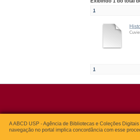
Exibindo 1 do total 
1
Hist
Cuvie
1
Rua da Praça d
A ABCD USP - Agência de Bibliotecas e Coleções Digitais 
05508-050 – Ci
navegação no portal implica concordância com esse proce
São Paulo, SP 