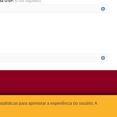
 da USP.
(0.054 segundos)
3091-1541
estatísticas para aprimorar a experiência do usuário. A



