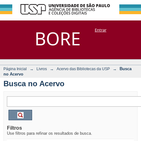
Busca no Acervo
Repositório
BORE
Entrar
DSpace/Manakin + Corisco
→
→
→
Busca
Página Inicial
Livros
Acervo das Bibliotecas da USP
no Acervo
Busca no Acervo
Filtros
Use filtros para refinar os resultados de busca.