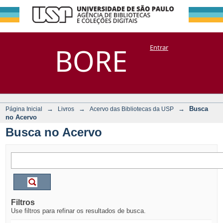
Busca no Acervo
Repositório
BORE
Entrar
DSpace/Manakin + Corisco
→
→
→
Busca
Página Inicial
Livros
Acervo das Bibliotecas da USP
no Acervo
Busca no Acervo
Filtros
Use filtros para refinar os resultados de busca.