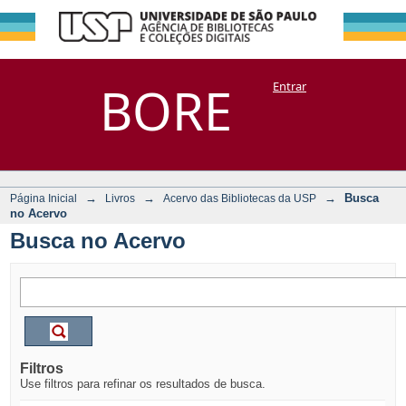
Busca no Acervo
Repositório
BORE
Entrar
DSpace/Manakin + Corisco
→
→
→
Busca
Página Inicial
Livros
Acervo das Bibliotecas da USP
no Acervo
Busca no Acervo
Filtros
Use filtros para refinar os resultados de busca.