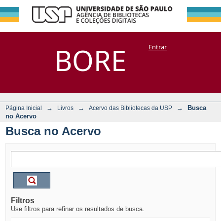
Busca no Acervo
Repositório
BORE
Entrar
DSpace/Manakin + Corisco
→
→
→
Busca
Página Inicial
Livros
Acervo das Bibliotecas da USP
no Acervo
Busca no Acervo
Filtros
Use filtros para refinar os resultados de busca.