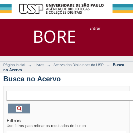
Busca no Acervo
Repositório
BORE
Entrar
DSpace/Manakin + Corisco
→
→
→
Busca
Página Inicial
Livros
Acervo das Bibliotecas da USP
no Acervo
Busca no Acervo
Filtros
Use filtros para refinar os resultados de busca.