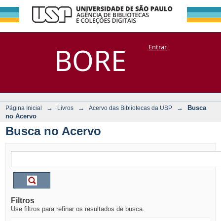
Busca no Acervo
Repositório
BORE
Entrar
DSpace/Manakin + Corisco
→
→
→
Busca
Página Inicial
Livros
Acervo das Bibliotecas da USP
no Acervo
Busca no Acervo
Filtros
Use filtros para refinar os resultados de busca.