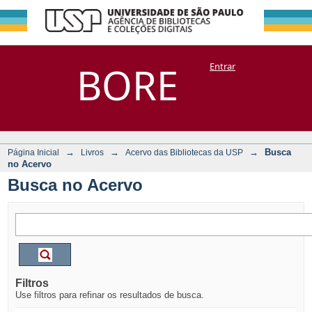
Busca no Acervo
Repositório
BORE
Entrar
DSpace/Manakin + Corisco
→
→
→
Busca
Página Inicial
Livros
Acervo das Bibliotecas da USP
no Acervo
Busca no Acervo
Filtros
Use filtros para refinar os resultados de busca.