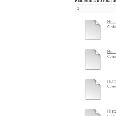
Exibindo 4 do total 
1
Hist
Cuvie
Hist
Cuvie
Hist
Cuvie
Hist