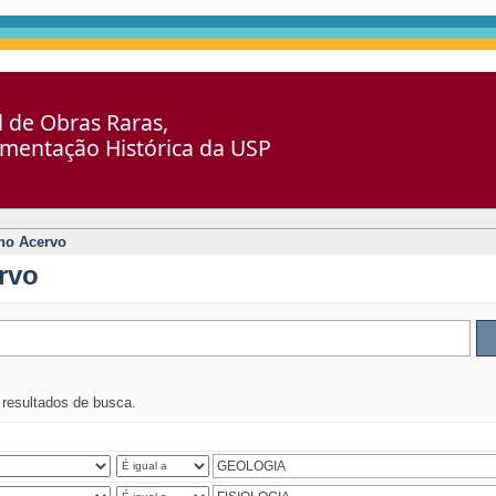
al de Obras Raras,
umentação Histórica da USP
no Acervo
rvo
s resultados de busca.