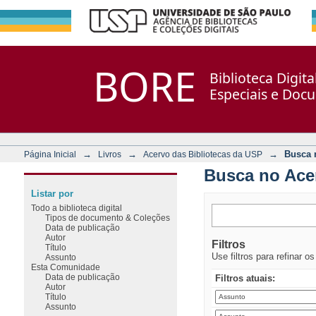
Busca no Acervo
Repositório DSpace/Manakin + Corisco
BORE
Biblioteca Digit
Especiais e Doc
→
→
→
Busca 
Página Inicial
Livros
Acervo das Bibliotecas da USP
Busca no Ace
Listar por
Todo a biblioteca digital
Tipos de documento & Coleções
Data de publicação
Autor
Filtros
Título
Use filtros para refinar o
Assunto
Esta Comunidade
Data de publicação
Filtros atuais:
Autor
Título
Assunto