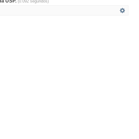
 da USP.
(0.092 segundos)