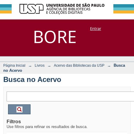
Busca no Acervo
Repositório
BORE
Entrar
DSpace/Manakin + Corisco
→
→
→
Busca
Página Inicial
Livros
Acervo das Bibliotecas da USP
no Acervo
Busca no Acervo
Filtros
Use filtros para refinar os resultados de busca.