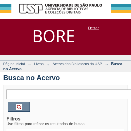
Busca no Acervo
Repositório
BORE
Entrar
DSpace/Manakin + Corisco
→
→
→
Busca
Página Inicial
Livros
Acervo das Bibliotecas da USP
no Acervo
Busca no Acervo
Filtros
Use filtros para refinar os resultados de busca.