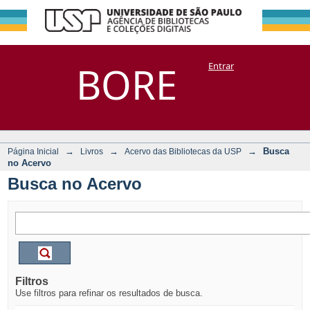
Busca no Acervo
Repositório
BORE
Entrar
DSpace/Manakin + Corisco
→
→
→
Busca
Página Inicial
Livros
Acervo das Bibliotecas da USP
no Acervo
Busca no Acervo
Filtros
Use filtros para refinar os resultados de busca.