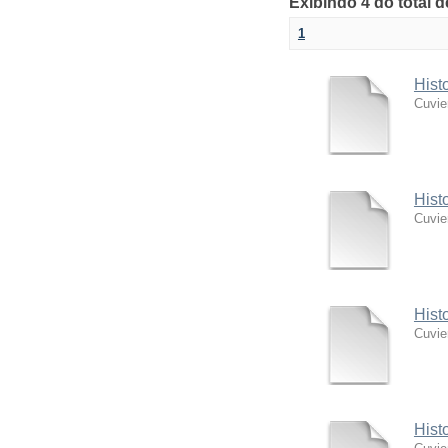
Exibindo 4 do total 
1
Hist
Cuvie
Hist
Cuvie
Hist
Cuvie
Hist