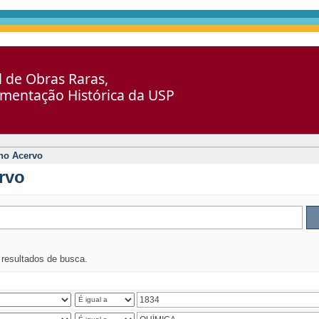
al de Obras Raras,
umentação Histórica da USP
no Acervo
rvo
s resultados de busca.