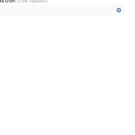
 da USP.
(0.096 segundos)