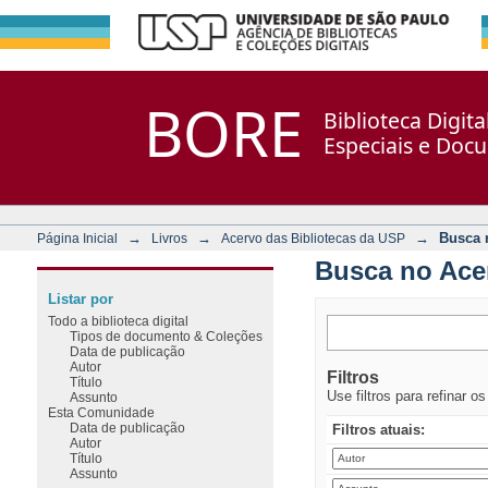
Busca no Acervo
Repositório DSpace/Manakin + Corisco
BORE
Biblioteca Digit
Especiais e Doc
→
→
→
Busca 
Página Inicial
Livros
Acervo das Bibliotecas da USP
Busca no Ace
Listar por
Todo a biblioteca digital
Tipos de documento & Coleções
Data de publicação
Autor
Filtros
Título
Use filtros para refinar o
Assunto
Esta Comunidade
Data de publicação
Filtros atuais:
Autor
Título
Assunto