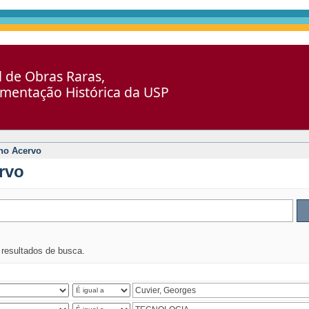
al de Obras Raras,
umentação Histórica da USP
no Acervo
rvo
s resultados de busca.