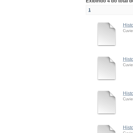
Exibindo 4 do total 
1
Hist
Cuvie
Hist
Cuvie
Hist
Cuvie
Hist