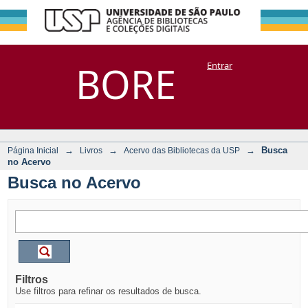
Busca no Acervo
Repositório
BORE
Entrar
DSpace/Manakin + Corisco
→
→
→
Busca
Página Inicial
Livros
Acervo das Bibliotecas da USP
no Acervo
Busca no Acervo
Filtros
Use filtros para refinar os resultados de busca.