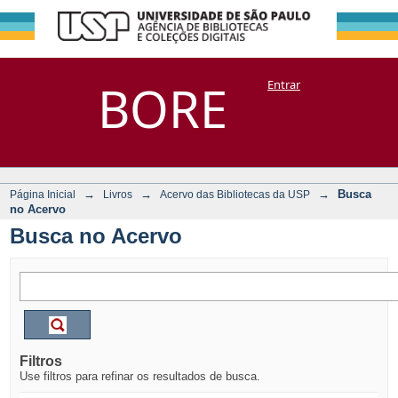
Busca no Acervo
Repositório
BORE
Entrar
DSpace/Manakin + Corisco
→
→
→
Busca
Página Inicial
Livros
Acervo das Bibliotecas da USP
no Acervo
Busca no Acervo
Filtros
Use filtros para refinar os resultados de busca.