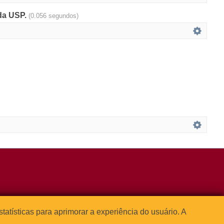
 da USP.
(0.056 segundos)
3091-1541
estatísticas para aprimorar a experiência do usuário. A



