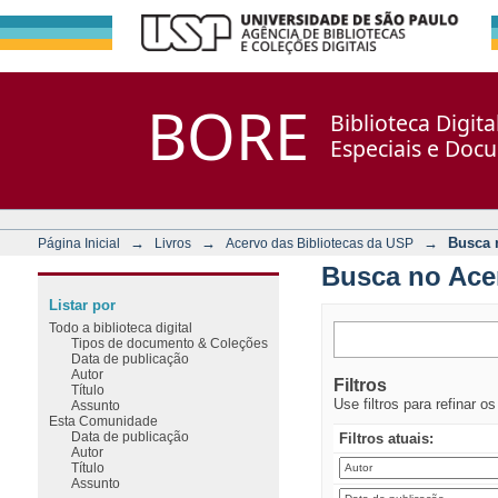
Busca no Acervo
Repositório DSpace/Manakin + Corisco
BORE
Biblioteca Digit
Especiais e Doc
→
→
→
Busca 
Página Inicial
Livros
Acervo das Bibliotecas da USP
Busca no Ace
Listar por
Todo a biblioteca digital
Tipos de documento & Coleções
Data de publicação
Autor
Filtros
Título
Use filtros para refinar o
Assunto
Esta Comunidade
Data de publicação
Filtros atuais:
Autor
Título
Assunto