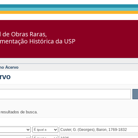
al de Obras Raras,
umentação Histórica da USP
no Acervo
rvo
s resultados de busca.