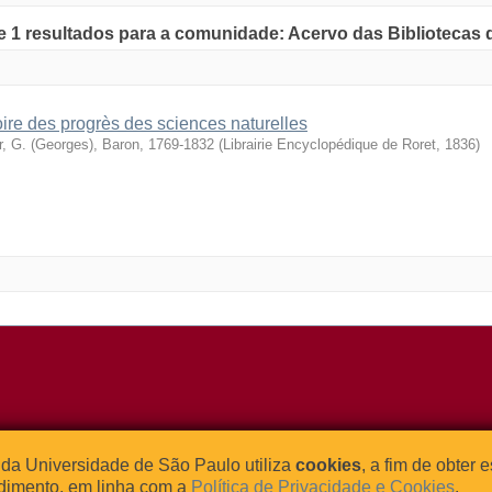
de 1 resultados para a comunidade: Acervo das Bibliotecas
oire des progrès des sciences naturelles
r, G. (Georges), Baron, 1769-1832
(
Librairie Encyclopédique de Roret
,
1836
)
o Relógio, 109 – Bloco L
Tel: (0xx11) 3091-4195 / (0xx11) 
da Universidade de São Paulo utiliza
cookies
, a fim de obter 
dade Universitária
Fax: (0xx11) 3091-1567
dimento, em linha com a
Política de Privacidade e Cookies
.