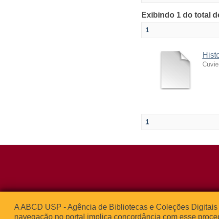
Exibindo 1 do total 
1
Hist
Cuvie
1
Rua da Praça d
A ABCD USP - Agência de Bibliotecas e Coleções Digitais 
05508-050 – Ci
navegação no portal implica concordância com esse proce