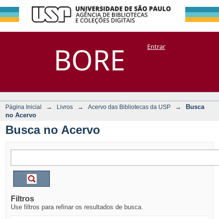
Busca no Acervo
Repositório
BORE
Entrar
DSpace/Manakin + Corisco
→
→
→
Busca
Página Inicial
Livros
Acervo das Bibliotecas da USP
no Acervo
Busca no Acervo
Filtros
Use filtros para refinar os resultados de busca.