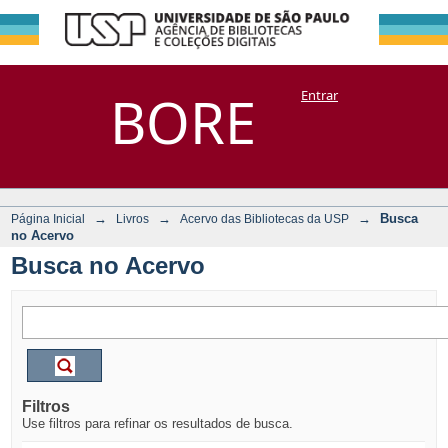
Busca no Acervo
Repositório
BORE
Entrar
DSpace/Manakin + Corisco
→
→
→
Busca
Página Inicial
Livros
Acervo das Bibliotecas da USP
no Acervo
Busca no Acervo
Filtros
Use filtros para refinar os resultados de busca.