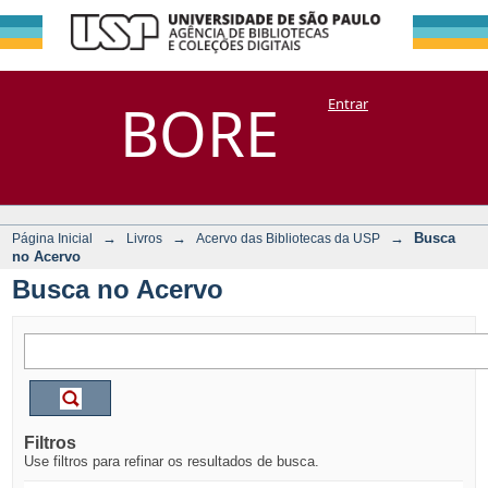
Busca no Acervo
Repositório
BORE
Entrar
DSpace/Manakin + Corisco
→
→
→
Busca
Página Inicial
Livros
Acervo das Bibliotecas da USP
no Acervo
Busca no Acervo
Filtros
Use filtros para refinar os resultados de busca.