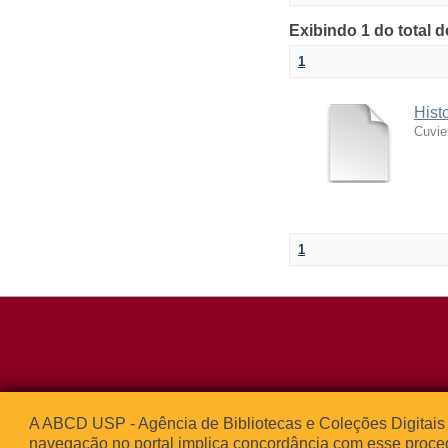
Exibindo 1 do total 
1
Hist
Cuvie
1
Rua da Praça d
A ABCD USP - Agência de Bibliotecas e Coleções Digitais 
05508-050 – Ci
navegação no portal implica concordância com esse proce