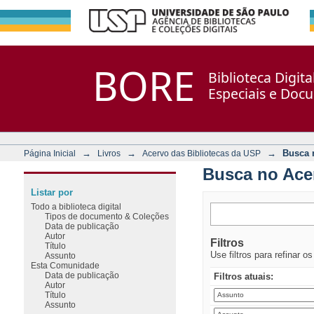
Busca no Acervo
Repositório DSpace/Manakin + Corisco
BORE
Biblioteca Digit
Especiais e Doc
→
→
→
Busca 
Página Inicial
Livros
Acervo das Bibliotecas da USP
Busca no Ace
Listar por
Todo a biblioteca digital
Tipos de documento & Coleções
Data de publicação
Autor
Filtros
Título
Use filtros para refinar o
Assunto
Esta Comunidade
Data de publicação
Filtros atuais:
Autor
Título
Assunto