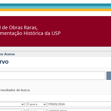
al de Obras Raras,
umentação Histórica da USP
no Acervo
rvo
s resultados de busca.