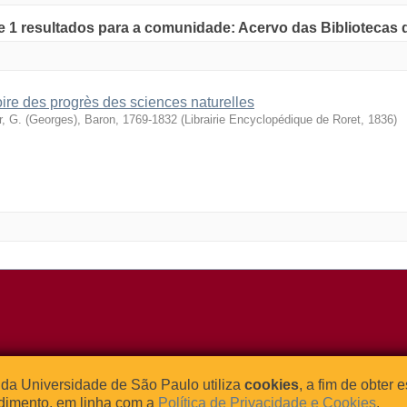
de 1 resultados para a comunidade: Acervo das Bibliotecas
oire des progrès des sciences naturelles
r, G. (Georges), Baron, 1769-1832
(
Librairie Encyclopédique de Roret
,
1836
)
o Relógio, 109 – Bloco L
Tel: (0xx11) 3091-4195 / (0xx11) 
da Universidade de São Paulo utiliza
cookies
, a fim de obter 
dade Universitária
Fax: (0xx11) 3091-1567
dimento, em linha com a
Política de Privacidade e Cookies
.