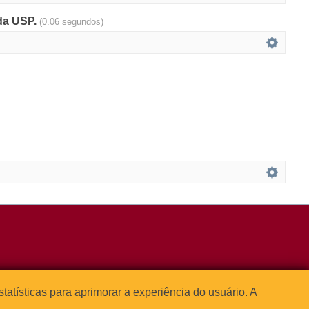
 da USP.
(0.06 segundos)
3091-1541
estatísticas para aprimorar a experiência do usuário. A



