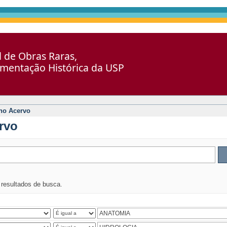
al de Obras Raras,
umentação Histórica da USP
no Acervo
rvo
s resultados de busca.