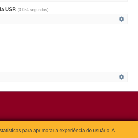
 da USP.
(0.054 segundos)
3091-1541
estatísticas para aprimorar a experiência do usuário. A



