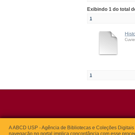
Exibindo 1 do total 
1
Hist
Cuvie
1
Rua da Praça d
A ABCD USP - Agência de Bibliotecas e Coleções Digitais 
05508-050 – Ci
navegação no portal implica concordância com esse proce