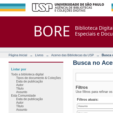
Busca no Acervo
Repositório DSpace/Manakin + Corisco
BORE
Biblioteca Digit
Especiais e Doc
→
→
→
Busca 
Página Inicial
Livros
Acervo das Bibliotecas da USP
Busca no Ace
Listar por
Todo a biblioteca digital
Tipos de documento & Coleções
Data de publicação
Autor
Filtros
Título
Use filtros para refinar o
Assunto
Esta Comunidade
Data de publicação
Filtros atuais:
Autor
Título
Assunto