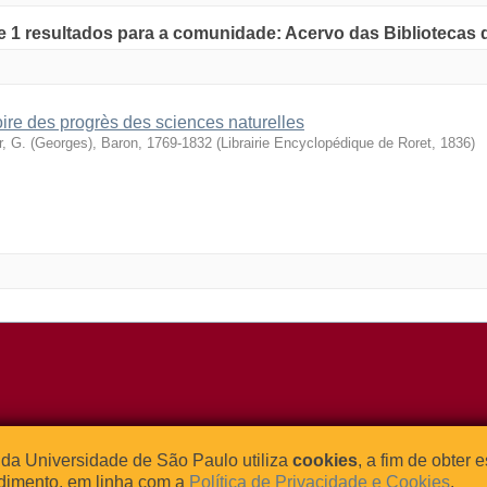
de 1 resultados para a comunidade: Acervo das Bibliotecas
oire des progrès des sciences naturelles
r, G. (Georges), Baron, 1769-1832
(
Librairie Encyclopédique de Roret
,
1836
)
o Relógio, 109 – Bloco L
Tel: (0xx11) 3091-4195 / (0xx11) 
da Universidade de São Paulo utiliza
cookies
, a fim de obter 
dade Universitária
Fax: (0xx11) 3091-1567
dimento, em linha com a
Política de Privacidade e Cookies
.