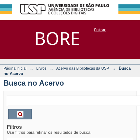
Busca no Acervo
Repositório
BORE
Entrar
DSpace/Manakin + Corisco
→
→
→
Busca
Página Inicial
Livros
Acervo das Bibliotecas da USP
no Acervo
Busca no Acervo
Filtros
Use filtros para refinar os resultados de busca.