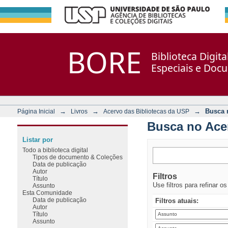
Busca no Acervo
Repositório DSpace/Manakin + Corisco
BORE
Biblioteca Digit
Especiais e Doc
→
→
→
Busca 
Página Inicial
Livros
Acervo das Bibliotecas da USP
Busca no Ace
Listar por
Todo a biblioteca digital
Tipos de documento & Coleções
Data de publicação
Autor
Filtros
Título
Use filtros para refinar o
Assunto
Esta Comunidade
Data de publicação
Filtros atuais:
Autor
Título
Assunto