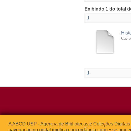
Exibindo 1 do total 
1
Hist
Cuvie
1
Rua da Praça d
A ABCD USP - Agência de Bibliotecas e Coleções Digitais 
05508-050 – Ci
navegação no portal implica concordância com esse proce