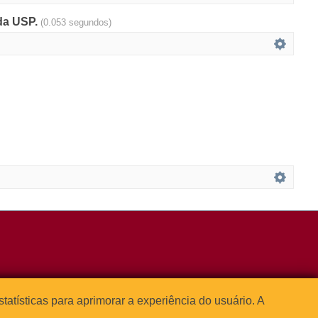
 da USP.
(0.053 segundos)
3091-1541
estatísticas para aprimorar a experiência do usuário. A



