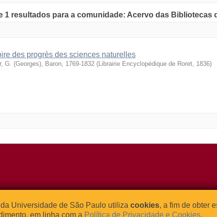
de 1 resultados para a comunidade: Acervo das Bibliotecas
oire des progrès des sciences naturelles
r, G. (Georges), Baron, 1769-1832
(
Librairie Encyclopédique de Roret
,
1836
)
o Relógio, 109 – Bloco L
Tel: (0xx11) 3091-4195 / (0xx11) 
da Universidade de São Paulo utiliza
cookies
, a fim de obter 
dade Universitária
Fax: (0xx11) 3091-1567
dimento, em linha com a
Política de Privacidade e Cookies
.