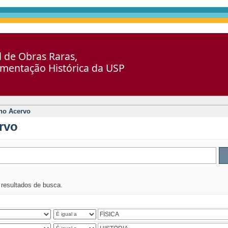
al de Obras Raras,
umentação Histórica da USP
no Acervo
rvo
s resultados de busca.