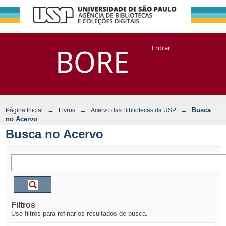
Busca no Acervo
Repositório
BORE
Entrar
DSpace/Manakin + Corisco
→
→
→
Busca
Página Inicial
Livros
Acervo das Bibliotecas da USP
no Acervo
Busca no Acervo
Filtros
Use filtros para refinar os resultados de busca.