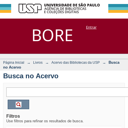
Busca no Acervo
Repositório
BORE
Entrar
DSpace/Manakin + Corisco
→
→
→
Busca
Página Inicial
Livros
Acervo das Bibliotecas da USP
no Acervo
Busca no Acervo
Filtros
Use filtros para refinar os resultados de busca.