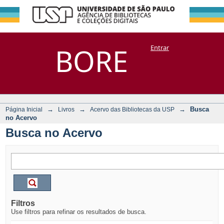
Busca no Acervo
Repositório
BORE
Entrar
DSpace/Manakin + Corisco
→
→
→
Busca
Página Inicial
Livros
Acervo das Bibliotecas da USP
no Acervo
Busca no Acervo
Filtros
Use filtros para refinar os resultados de busca.