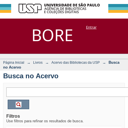
Busca no Acervo
Repositório
BORE
Entrar
DSpace/Manakin + Corisco
→
→
→
Busca
Página Inicial
Livros
Acervo das Bibliotecas da USP
no Acervo
Busca no Acervo
Filtros
Use filtros para refinar os resultados de busca.