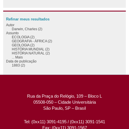
Refinar meus resultados
Autor
Darwin, Charles (2)
Assunto
ECOLOGIA (2)
GEOGRAFIA - ÁFRICA (2)
GEOLOGIA (2)
HISTÓRIA MUNDIAL (2)
HISTÓRIA NATURAL (2)
... Mais
Data de publicação
1883 (2)
Rua da Praça do Relógio, 109 – Bloco L
05508-050 – Cidade Universitária
São Paulo, SP – Brasil
Tel: (0xx11) 3091-4195 / (0xx11) 3091-1541
Fax: (0xx11) 3091-1567