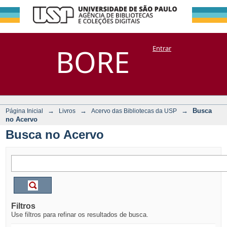
Busca no Acervo
Repositório
BORE
Entrar
DSpace/Manakin + Corisco
→
→
→
Busca
Página Inicial
Livros
Acervo das Bibliotecas da USP
no Acervo
Busca no Acervo
Filtros
Use filtros para refinar os resultados de busca.