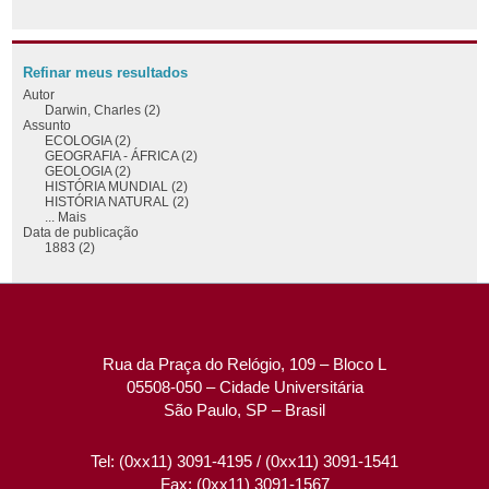
Refinar meus resultados
Autor
Darwin, Charles (2)
Assunto
ECOLOGIA (2)
GEOGRAFIA - ÁFRICA (2)
GEOLOGIA (2)
HISTÓRIA MUNDIAL (2)
HISTÓRIA NATURAL (2)
... Mais
Data de publicação
1883 (2)
Rua da Praça do Relógio, 109 – Bloco L
05508-050 – Cidade Universitária
São Paulo, SP – Brasil
Tel: (0xx11) 3091-4195 / (0xx11) 3091-1541
Fax: (0xx11) 3091-1567