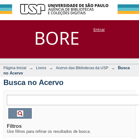
Busca no Acervo
Repositório
BORE
Entrar
DSpace/Manakin + Corisco
→
→
→
Busca
Página Inicial
Livros
Acervo das Bibliotecas da USP
no Acervo
Busca no Acervo
Filtros
Use filtros para refinar os resultados de busca.