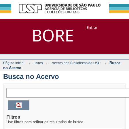
Busca no Acervo
Repositório
BORE
Entrar
DSpace/Manakin + Corisco
→
→
→
Busca
Página Inicial
Livros
Acervo das Bibliotecas da USP
no Acervo
Busca no Acervo
Filtros
Use filtros para refinar os resultados de busca.