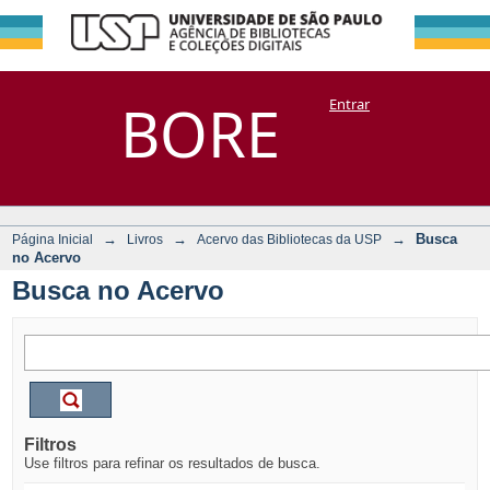
Busca no Acervo
Repositório
BORE
Entrar
DSpace/Manakin + Corisco
→
→
→
Busca
Página Inicial
Livros
Acervo das Bibliotecas da USP
no Acervo
Busca no Acervo
Filtros
Use filtros para refinar os resultados de busca.