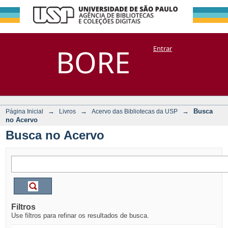
Busca no Acervo
Repositório
BORE
Entrar
DSpace/Manakin + Corisco
→
→
→
Busca
Página Inicial
Livros
Acervo das Bibliotecas da USP
no Acervo
Busca no Acervo
Filtros
Use filtros para refinar os resultados de busca.