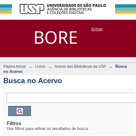
Busca no Acervo
Repositório
BORE
Entrar
DSpace/Manakin + Corisco
→
→
→
Busca
Página Inicial
Livros
Acervo das Bibliotecas da USP
no Acervo
Busca no Acervo
Filtros
Use filtros para refinar os resultados de busca.