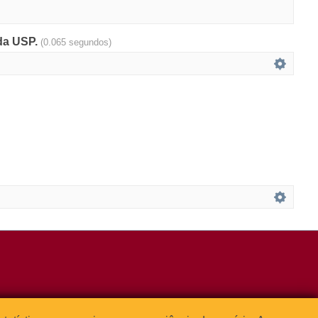
 da USP.
(0.065 segundos)
3091-1541