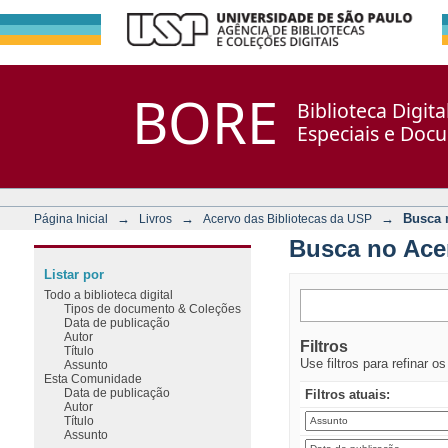
Busca no Acervo
Repositório DSpace/Manakin + Corisco
BORE
Biblioteca Digit
Especiais e Doc
→
→
→
Busca 
Página Inicial
Livros
Acervo das Bibliotecas da USP
Busca no Ace
Listar por
Todo a biblioteca digital
Tipos de documento & Coleções
Data de publicação
Autor
Filtros
Título
Use filtros para refinar o
Assunto
Esta Comunidade
Data de publicação
Filtros atuais:
Autor
Título
Assunto