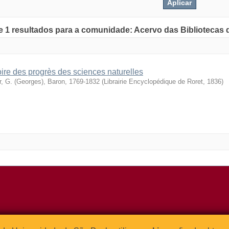
de 1 resultados para a comunidade: Acervo das Bibliotecas
oire des progrès des sciences naturelles
r, G. (Georges), Baron, 1769-1832
(
Librairie Encyclopédique de Roret
,
1836
)
o Relógio, 109 – Bloco L
Tel: (0xx11) 3091-4195 / (0xx11) 