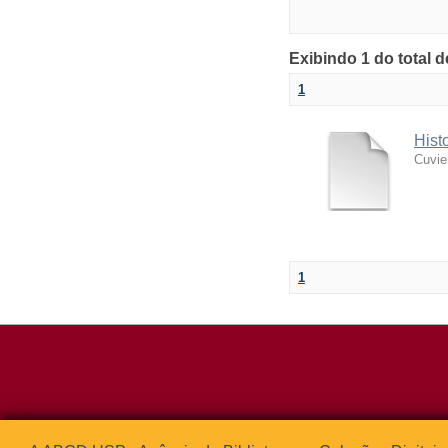
Exibindo 1 do total 
1
Hist
Cuvie
1
Rua da Praça d