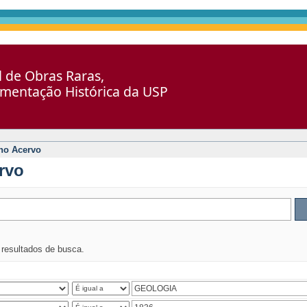
al de Obras Raras,
umentação Histórica da USP
no Acervo
rvo
s resultados de busca.