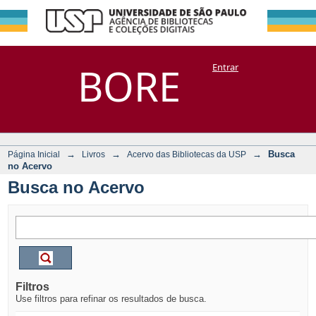
Busca no Acervo
Repositório
BORE
Entrar
DSpace/Manakin + Corisco
→
→
→
Busca
Página Inicial
Livros
Acervo das Bibliotecas da USP
no Acervo
Busca no Acervo
Filtros
Use filtros para refinar os resultados de busca.