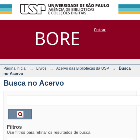
Busca no Acervo
Repositório
BORE
Entrar
DSpace/Manakin + Corisco
→
→
→
Busca
Página Inicial
Livros
Acervo das Bibliotecas da USP
no Acervo
Busca no Acervo
Filtros
Use filtros para refinar os resultados de busca.